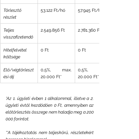
Törlesztő 
53.122 Ft/hó
57.945 Ft/hó
részlet
Teljes 
2.549.856 Ft
2.781.360 Ft
visszafizetendő
Hitelfelvétel 
0 Ft
0 Ft
költsége
Elő/végtörleszt
0,5%, max. 
0,5%, max. 
ési díj
20.000 Ft*
20.000 Ft*
*Az 1. ügyleti évben 1 alkalommal, illetve a 2. 
ügyleti évtől kezdődően 0 Ft, amennyiben az 
előtörlesztés összege nem haladja meg a 200 
000 forintot.
**A tájékoztatás nem teljeskörű, részletekért 