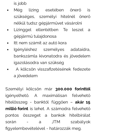
is jobb
Még lízing esetében önerő is 
szükséges, személyi hitelnél önerő 
nélkül tudsz gépjárművet vásárolni
Lízinggel ellentétben Te leszel a 
gépjármű tulajdonosa
Itt nem számít az autó kora
Igényléshez személyes adataidra, 
bankszámla kivonatodra és jövedelem 
igazolásodra van szükség
 A kölcsön visszafizetésének fedezete 
a jövedelem
Személyi kölcsön már 
300.000 forinttól 
igényelhető. A maximálisan felvehető 
hitelösszeg - banktól függően – 
akár 15 
millió forint
 is lehet. A számodra felvehető 
pontos összeget a bankok hitelbírálat 
során - a JTM szabályok 
figyelembevételével - határozzák meg.