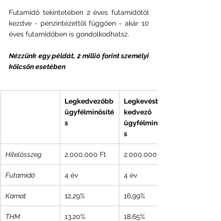
Futamidő tekintetében 2 éves futamidőtől 
kezdve - pénzintézettől függően - akár 10 
éves futamidőben is gondolkodhatsz.
Nézzünk egy példát, 2 millió forint személyi 
kölcsön esetében
Legkedvezőbb 
Legkevésbé 
ügyfélminősíté
kedvező 
s
ügyfélminősíté
s
Hitelösszeg
2.000.000 Ft
2.000.000 Ft
Futamidő
4 év
4 év
Kamat
12,29%
16,99%
THM
13,20%
18,65%