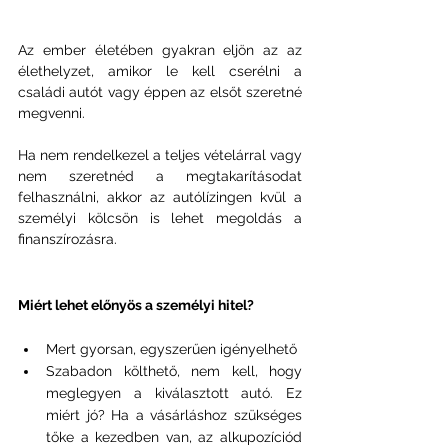
Az ember életében gyakran eljön az az 
élethelyzet, amikor le kell cserélni a 
családi autót vagy éppen az elsőt szeretné 
megvenni.
Ha nem rendelkezel a teljes vételárral vagy 
nem szeretnéd a megtakarításodat 
felhasználni, akkor az autólízingen kvül a 
személyi kölcsön is lehet megoldás a 
finanszírozásra.
Miért lehet előnyös a személyi hitel?
Mert gyorsan, egyszerűen igényelhető
Szabadon költhető, nem kell, hogy 
meglegyen a kiválasztott autó. Ez 
miért jó? Ha a vásárláshoz szükséges 
tőke a kezedben van, az alkupozíciód 