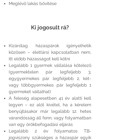
Meglévő lakás bővítése
Ki jogosult rá?
Kizárólag házaspárok igényelhetik
közösen – élettársi kapcsolatban nem,
itt előbb házasságot kell kötni
Legalább 1 gyermek vállalása kötelező
(gyermektelen pár legfeljebb 3,
egygyermekes pár legfeljebb 2, két-
vagy többgyermekes pár legfeljebb 1
gyermeket vállalhat)
A feleség alapesetben 41 év alatti kell
legyen – ez alól kivétel, ha a kérelem
benyújtásakor már legalább 12. hetes
várandósság áll fenn, vagy folyamatban
van egy örökbefogadási eljárás
Legalább 2 év folyamatos TB-
jogviszony szükséges a házaspár egyik