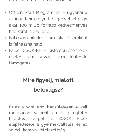
Otthon Start Programmal – ugyanarra
az ingatlanra együtt is igényelhető, így
akár 100 millió forintos kedvezményes
hitelkeret is elérhető
Babaváró hitellel – ami akár önerőként
is felhasználható
Falusi CSOK-kal – kistelepülésen élők
esetén, ami vissza nem térítendő
támogatás
Mire figyelj, mielőtt
belevágsz?
z az a pont, ahol becsületesen el kell
E
mondanom valamit, amiről a legtöbb
hirdetés hallgat: a CSOK Plusz
alapfeltétele a gyermekvállalás, és ez
valódi, komoly kötelezettség.