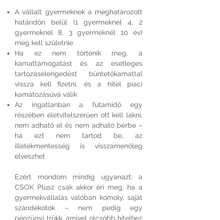
A vállalt gyermeknek a meghatározott
határidőn belül (1 gyermeknél 4, 2
gyermeknél 8, 3 gyermeknél 10 év)
meg kell születnie
Ha ez nem történik meg, a
kamattámogatást és az esetleges
tartozáselengedést büntetőkamattal
vissza kell fizetni, és a hitel piaci
kamatozásúvá válik
Az ingatlanban a futamidő egy
részében életvitelszerűen ott kell lakni,
nem adható el és nem adható bérbe –
ha ezt nem tartod be, az
illetékmentesség is visszamenőleg
elveszhet​
Ezért mondom mindig ugyanazt: a
CSOK Plusz csak akkor éri meg, ha a
gyermekvállalás valóban komoly, saját
szándékotok – nem pedig egy
pénzügyi trükk, amivel olcsóbb hitelhez