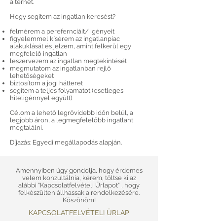
a terhet.
Hogy segítem az ingatlan keresést?
felmérem a perefernciáit/ igényeit
figyelemmel kísérem az ingatlanpiac
alakuklását és jelzem, amint felkerül egy
megfelelő ingatlan
leszervezem az ingatlan megtekintését
megmutatom az ingatlanban rejlő
lehetőségeket
biztosítom a jogi hátteret
segítem a teljes folyamatot (esetleges
hiteligénnyel együtt)
Célom a lehető legrövidebb időn belül, a
legjobb áron, a legmegfelelőbb ingatlant
megtalálni.
Díjazás: Egyedi megállapodás alapján.
Amennyiben úgy gondolja, hogy érdemes
velem konzultálnia, kérem, töltse ki az
alábbi "Kapcsolatfelvételi Ürlapot" , hogy
felkészülten állhassak a rendelkezésére.
Köszönöm!
KAPCSOLATFELVÉTELI ÜRLAP