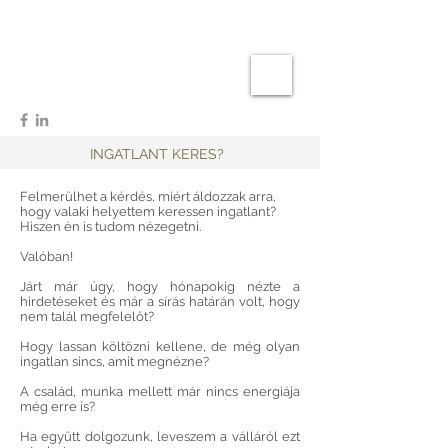
INGATLANT KERES?
Felmerülhet a kérdés, miért áldozzak arra,
hogy valaki helyettem keressen ingatlant?
Hiszen én is tudom nézegetni.
Valóban!
Járt már úgy, hogy hónapokig nézte a
hirdetéseket és már a sírás határán volt, hogy
nem talál megfelelőt?
Hogy lassan költözni kellene, de még olyan
ingatlan sincs, amit megnézne?
A család, munka mellett már nincs energiája
még erre is?
Ha együtt dolgozunk, leveszem a válláról ezt