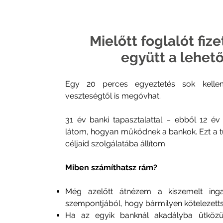
Mielőtt foglalót fiz
együtt a lehet
Egy 20 perces egyeztetés sok kelleme
veszteségtől is megóvhat.
31 év banki tapasztalattal – ebből 12 é
látom, hogyan működnek a bankok. Ezt a t
céljaid szolgálatába állítom.
Miben számíthatsz rám?
Még azelőtt átnézem a kiszemelt ingat
szempontjából, hogy bármilyen kötelezettsé
Ha az egyik banknál akadályba ütkö