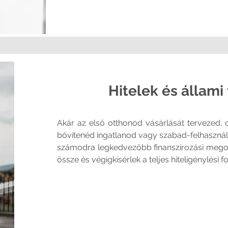
Hitelek és állam
Akár az első otthonod vásárlását tervezed, c
bővítenéd ingatlanod vagy szabad-felhasználás
számodra legkedvezőbb finanszírozási megol
össze és végigkísérlek a teljes hiteligénylési 