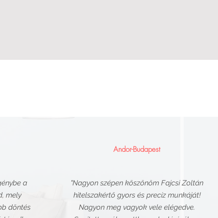
Andor-Budapest
génybe a
"Nagyon szépen köszönöm Fajcsi Zoltán
, mely
hitelszakértő gyors és precíz munkáját!
bb döntés
Nagyon meg vagyok vele elégedve.