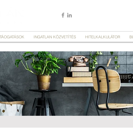
I TÁOGATÁSOK
INGATLAN KÖZVETÍTÉS
HITELKALKULÁTOR
B