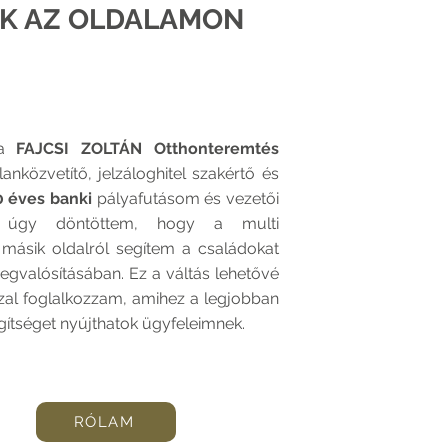
K AZ OLDALAMON
 a
FAJCSI ZOLTÁN Otthonteremtés
tlanközvetítő, jelzáloghitel szakértő és
0 éves banki
pályafutásom és vezetői
án úgy döntöttem, hogy a multi
 másik oldalról segítem a családokat
egvalósításában. Ez a váltás lehetővé
zal foglalkozzam, amihez a legjobban
gítséget nyújthatok ügyfeleimnek.
RÓLAM