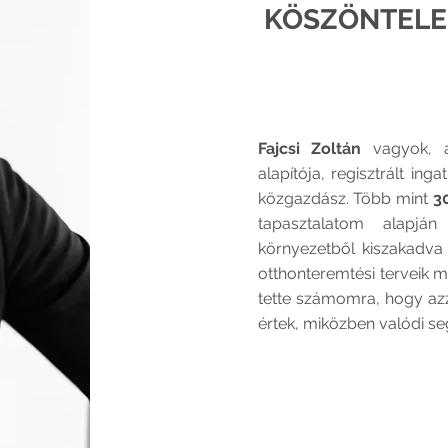
KÖSZÖNTELE
Fajcsi Zoltán
vagyok,
alapítója, regisztrált inga
közgazdász. Több mint
3
tapasztalatom alapj
környezetből kiszakadva
otthonteremtési terveik m
tette számomra, hogy az
értek, miközben valódi se