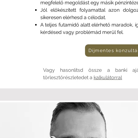
megfelelő megoldást egy másik pénzintéze
Jól előkészített folyamattal azon dolg
sikeresen elérhesd a célodat.
A teljes futamidő alatt elérhető maradok, 
kérdésed vagy problémád merül fel.
Díjmentes konzultá
Vagy hasonlítsd össze a banki aj
törlesztőrészletedet a
kalkulátorral