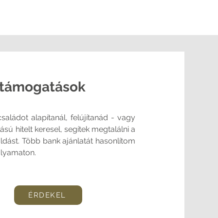
i támogatások
saládot alapítanál, felújítanád - vagy
ú hitelt keresel, segítek megtalálni a
dást. Több bank ajánlatát hasonlítom
folyamaton.
ÉRDEKEL