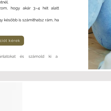
tnél.
ozom, hogy akár 3–4 hét alatt
így később is számíthatsz rám, ha
ciót kérek
ánlatokat és számold ki a