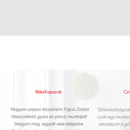
Réka-Kaposvár
Csi
"Nagyon szépen köszönöm Fajcsi Zoltán
"Elhivatottságod
hitelszakértő gyors és precíz munkáját!
csak egy munka,
Nagyon meg vagyok vele elégedve.
akadályok is gö