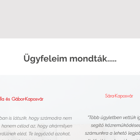
Ügyfeleim mondták.....
Sára-Kaposvár
lla és Gábor-Kaposvár
"Több ügyletben vettük i
ban is látszik, hogy számodra nem
segítő közreműködésed
 hanem célod az, hogy akármilyen
számunkra a lehető legjo
rdülnek eléd, Te legyőzöd azokat,