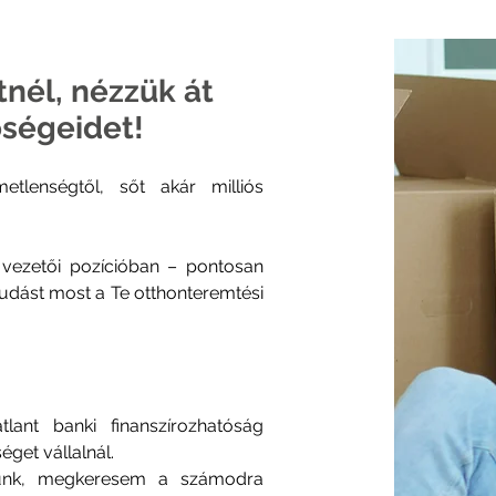
etnél, nézzük át
őségeidet!
tlenségtől, sőt akár milliós
v vezetői pozícióban – pontosan
udást most a Te otthonteremtési
lant banki finanszírozhatóság
get vállalnál.
zünk, megkeresem a számodra